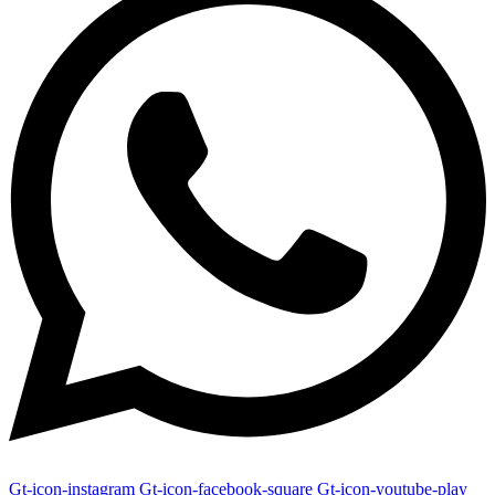
Gt-icon-instagram
Gt-icon-facebook-square
Gt-icon-youtube-play