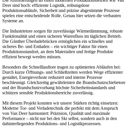
Die Anforderungen an einen modernen Produktionsbetrieb wie Van
Deer sind hoch: effiziente Logistik, reibungslose
Produktionsabläufe, Sicherheit und präzise abgestimmte Prozesse
spielen eine entscheidende Rolle. Genau hier setzen die verbauten
Systeme an.
Die Industrietore sorgen für zuverlässige Wärmedämmung, robuste
Funktionalität und einen sicheren Warenfluss im täglichen Betrieb.
Die Günther Überladebrücken ermöglichen ein schnelles und
sicheres Be- und Entladen – ein wichtiger Faktor für einen
Produktionsstandort, an dem Materialien und fertige Produkte
effizient bewegt werden müssen.
Besonders die Schnelllauftore tragen zu optimierten Abläufen bei:
Durch kurze Öffnungs- und Schließzeiten werden Wege effizienter
gestaltet, Energieverluste reduziert und interne Prozesse
beschleunigt. Gleichzeitig gewährleisten die Brandschutzschiebetore
und der Brandschutzvorhang höchste Sicherheitsstandards und
schützen sensible Produktionsbereiche zuverlässig.
Mit diesem Projekt konnten wir unsere Stärken richtig einsetzen:
Moderne Tor- und Verladetechnik die perfekt mit dem Anspruch
von Van Deer harmoniert: Präzision, Qualität und maximale
Performance – nicht nur bei den Ski selbst, sondern auch in den
dahinterliegenden Produktions- und Logistikprozessen.